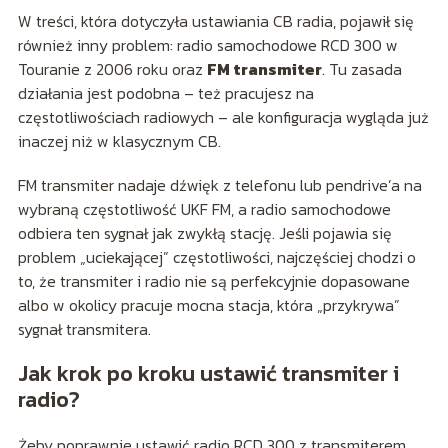
W treści, która dotyczyła ustawiania CB radia, pojawił się
również inny problem: radio samochodowe RCD 300 w
Touranie z 2006 roku oraz
FM transmiter
. Tu zasada
działania jest podobna – też pracujesz na
częstotliwościach radiowych – ale konfiguracja wygląda już
inaczej niż w klasycznym CB.
FM transmiter nadaje dźwięk z telefonu lub pendrive’a na
wybraną częstotliwość UKF FM, a radio samochodowe
odbiera ten sygnał jak zwykłą stację. Jeśli pojawia się
problem „uciekającej” częstotliwości, najczęściej chodzi o
to, że transmiter i radio nie są perfekcyjnie dopasowane
albo w okolicy pracuje mocna stacja, która „przykrywa”
sygnał transmitera.
Jak krok po kroku ustawić transmiter i
radio?
Żeby poprawnie ustawić radio RCD 300 z transmiterem,