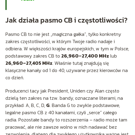
Jak działa pasmo CB i częstotliwości?
Pasmo CB to nie jest „magiczna gałka”, tylko konkretny
zakres częstotliwości, w którym Twoje radio nadaje i
odbiera. W większości krajów europejskich, w tym w Polsce,
podstawowy zakres CB to
26,960–27,400 MHz
lub
26,960–27,405 MHz
. Właśnie tutaj znajdują się
klasyczne kanały od 1 do 40, używane przez kierowców na
co dzień.
Producenci tacy jak President, Uniden czy Alan często
dzielą ten zakres na tzw. bandy, oznaczane literami, na
przykład: A, B, C, D,
G
. Banda G to zwykle podstawowe,
legalne pasmo CB z 40 kanałami, czyli „serce” całego
radia. Pozostałe bandy to rozszerzenia – radio może tam
pracować, ale nie zawsze wolno w nich nadawać bez
zezwolenia, dlatego dla zwykłego użytkownika ważne jest