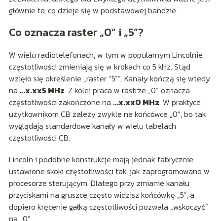
głównie to, co dzieje się w podstawowej bandzie.
Co oznacza raster „0” i „5”?
W wielu radiotelefonach, w tym w popularnym Lincolnie,
częstotliwości zmieniają się w krokach co 5 kHz. Stąd
wzięło się określenie „raster “5””. Kanały kończą się wtedy
na
…x.xx5 MHz
. Z kolei praca w rastrze „0” oznacza
częstotliwości zakończone na
…x.xx0 MHz
. W praktyce
użytkownikom CB zależy zwykle na końcówce „0”, bo tak
wyglądają standardowe kanały w wielu tabelach
częstotliwości CB.
Lincoln i podobne konstrukcje mają jednak fabrycznie
ustawione skoki częstotliwości tak, jak zaprogramowano w
procesorze sterującym. Dlatego przy zmianie kanału
przyciskami na gruszce często widzisz końcówkę „5”, a
dopiero kręcenie gałką częstotliwości pozwala „wskoczyć”
na „0”.