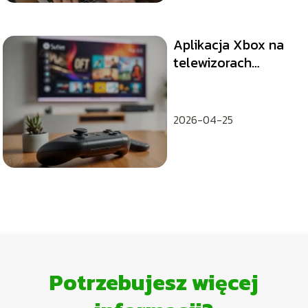
Aplikacja Xbox na
telewizorach
Samsung –
instalacja i
konfiguracja
2026-04-25
Potrzebujesz więcej