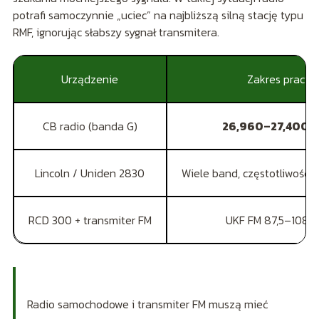
potrafi samoczynnie „uciec” na najbliższą silną stację typu
RMF, ignorując słabszy sygnał transmitera.
Urządzenie
Zakres pracy
CB radio (banda G)
26,960–27,400 
Lincoln / Uniden 2830
Wiele band, częstotliwość 
RCD 300 + transmiter FM
UKF FM 87,5–108 
Radio samochodowe i transmiter FM muszą mieć