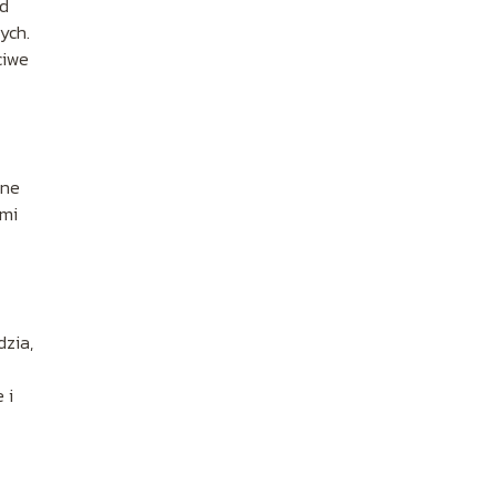
ed
ych.
ciwe
rne
ami
dzia,
 i