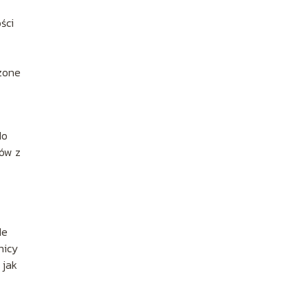
ści
czone
do
mów z
de
nicy
 jak