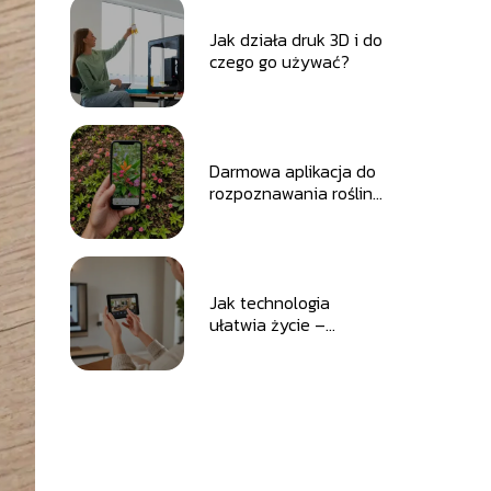
Jak działa druk 3D i do
czego go używać?
Darmowa aplikacja do
rozpoznawania roślin
– jak ułatwia
identyfikację flory
wokół nas.
Jak technologia
ułatwia życie –
nowoczesne
rozwiązania, które
zmieniają
codzienność.