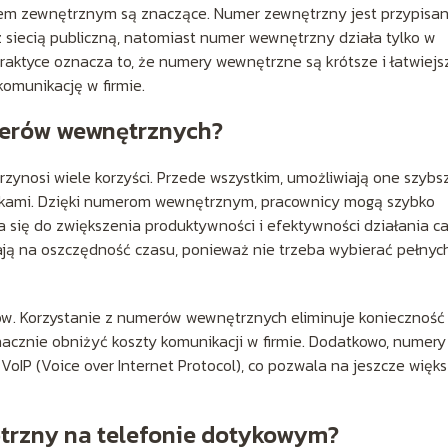
 zewnętrznym są znaczące. Numer zewnętrzny jest przypisa
a z siecią publiczną, natomiast numer wewnętrzny działa tylko w
praktyce oznacza to, że numery wewnętrzne są krótsze i łatwiejs
omunikację w firmie.
merów wewnętrznych?
ynosi wiele korzyści. Przede wszystkim, umożliwiają one szybsz
ikami. Dzięki numerom wewnętrznym, pracownicy mogą szybko
a się do zwiększenia produktywności i efektywności działania ca
ją na oszczędność czasu, ponieważ nie trzeba wybierać pełnyc
w. Korzystanie z numerów wewnętrznych eliminuje konieczność
cznie obniżyć koszty komunikacji w firmie. Dodatkowo, numery
IP (Voice over Internet Protocol), co pozwala na jeszcze więk
trzny na telefonie dotykowym?