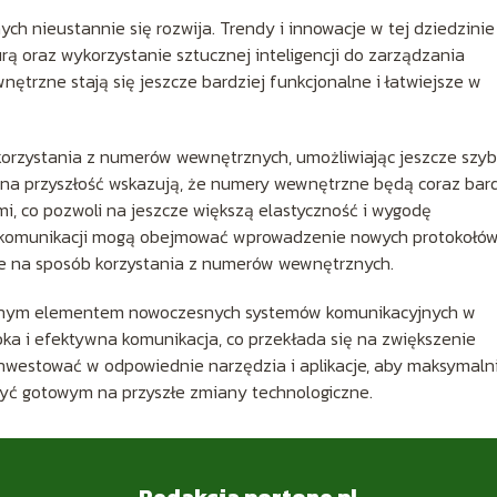
h nieustannie się rozwija. Trendy i innowacje w tej dziedzinie
rą oraz wykorzystanie sztucznej inteligencji do zarządzania
ętrzne stają się jeszcze bardziej funkcjonalne i łatwiejsze w
korzystania z numerów wewnętrznych, umożliwiając jeszcze szy
 na przyszłość wskazują, że numery wewnętrzne będą coraz bard
, co pozwoli na jeszcze większą elastyczność i wygodę
 komunikacji mogą obejmować wprowadzenie nowych protokołó
nie na sposób korzystania z numerów wewnętrznych.
nym elementem nowoczesnych systemów komunikacyjnych w
zybka i efektywna komunikacja, co przekłada się na zwiększenie
nwestować w odpowiednie narzędzia i aplikacje, aby maksymaln
yć gotowym na przyszłe zmiany technologiczne.
Redakcja portone.pl