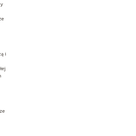
ny
ze
ą i
łej
h
sze