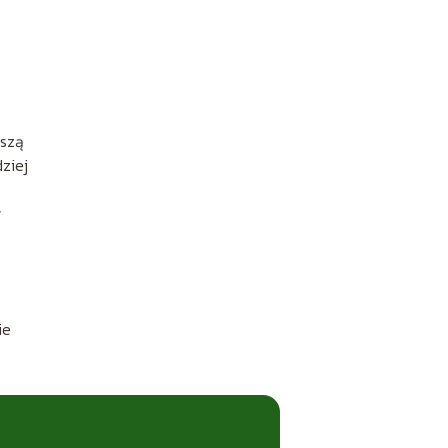
bszą
ziej
w
ie