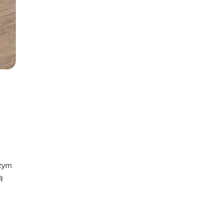
czym
ą