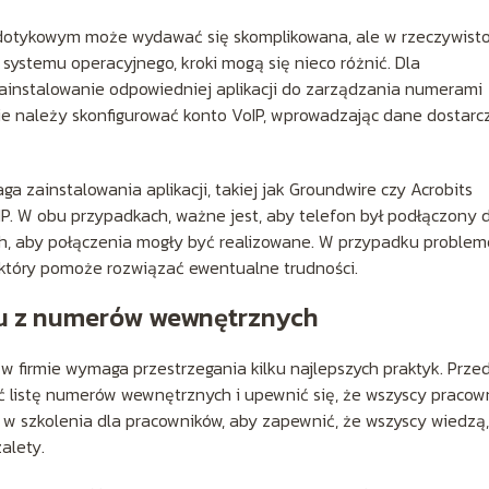
dotykowym może wydawać się skomplikowana, ale w rzeczywisto
 systemu operacyjnego, kroki mogą się nieco różnić. Dla
ainstalowanie odpowiedniej aplikacji do zarządzania numerami
nie należy skonfigurować konto VoIP, wprowadzając dane dostar
 zainstalowania aplikacji, takiej jak Groundwire czy Acrobits
P. W obu przypadkach, ważne jest, aby telefon był podłączony 
ch, aby połączenia mogły być realizowane. W przypadku proble
, który pomoże rozwiązać ewentualne trudności.
iu z numerów wewnętrznych
firmie wymaga przestrzegania kilku najlepszych praktyk. Prze
ać listę numerów wewnętrznych i upewnić się, że wszyscy pracow
w szkolenia dla pracowników, aby zapewnić, że wszyscy wiedzą,
alety.