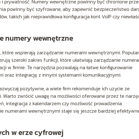
 i prywatność. Numery wewnętrzne powinny być chronione prz
nia powinny być szyfrowane, aby zapewnić bezpieczeństwo dan
ów, takich jak nieprawidłowa konfiguracja kont VoIP czy niewłaś
ące numery wewnętrzne
cji, które wspierają zarządzanie numerami wewnętrznymi. Popula
oferują szeroki zakres funkcji, które ułatwiają zarządzanie numer
ji w firmie. Te narzędzia pozwalają na łatwe konfigurowanie
 oraz integrację z innymi systemami komunikacyjnymi.
azwyczaj pozytywne, a wiele firm rekomenduje ich użycie ze
ji. Warto zwrócić uwagę na możliwości oferowane przez te narzę
ń, integracja z kalendarzem czy możliwość prowadzenia
ie numerami wewnętrznymi staje się jeszcze bardziej efektywne
ch w erze cyfrowej