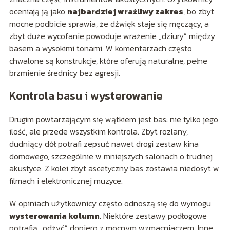
oceniają ją jako
najbardziej wrażliwy zakres
, bo zbyt
mocne podbicie sprawia, że dźwięk staje się męczący, a
zbyt duże wycofanie powoduje wrażenie „dziury” między
basem a wysokimi tonami. W komentarzach często
chwalone są konstrukcje, które oferują naturalne, pełne
brzmienie średnicy bez agresji.
Kontrola basu i wysterowanie
Drugim powtarzającym się wątkiem jest bas: nie tylko jego
ilość, ale przede wszystkim kontrola. Zbyt rozlany,
dudniący dół potrafi zepsuć nawet drogi zestaw kina
domowego, szczególnie w mniejszych salonach o trudnej
akustyce. Z kolei zbyt ascetyczny bas zostawia niedosyt w
filmach i elektronicznej muzyce.
W opiniach użytkownicy często odnoszą się do wymogu
wysterowania kolumn
. Niektóre zestawy podłogowe
potrafią „odżyć” dopiero z mocnym wzmacniaczem. Inne