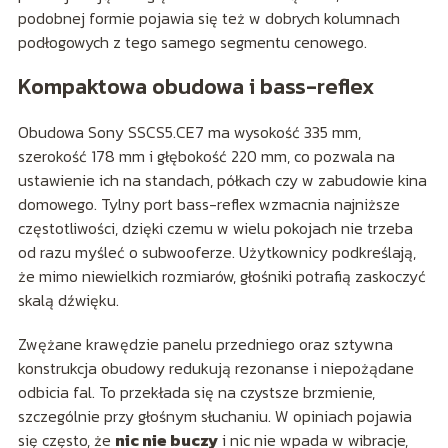
podobnej formie pojawia się też w dobrych kolumnach
podłogowych z tego samego segmentu cenowego.
Kompaktowa obudowa i bass-reflex
Obudowa Sony SSCS5.CE7 ma wysokość 335 mm,
szerokość 178 mm i głębokość 220 mm, co pozwala na
ustawienie ich na standach, półkach czy w zabudowie kina
domowego. Tylny port bass-reflex wzmacnia najniższe
częstotliwości, dzięki czemu w wielu pokojach nie trzeba
od razu myśleć o subwooferze. Użytkownicy podkreślają,
że mimo niewielkich rozmiarów, głośniki potrafią zaskoczyć
skalą dźwięku.
Zwężane krawędzie panelu przedniego oraz sztywna
konstrukcja obudowy redukują rezonanse i niepożądane
odbicia fal. To przekłada się na czystsze brzmienie,
szczególnie przy głośnym słuchaniu. W opiniach pojawia
się często, że
nic nie buczy
i nic nie wpada w wibracje,