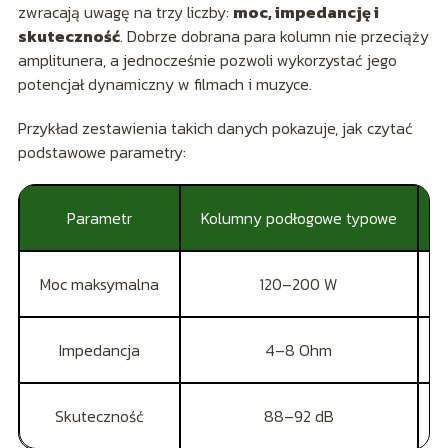
zwracają uwagę na trzy liczby:
moc, impedancję i
skuteczność
. Dobrze dobrana para kolumn nie przeciąży
amplitunera, a jednocześnie pozwoli wykorzystać jego
potencjał dynamiczny w filmach i muzyce.
Przykład zestawienia takich danych pokazuje, jak czytać
podstawowe parametry:
Parametr
Kolumny podłogowe typowe
S
Moc maksymalna
120–200 W
Impedancja
4–8 Ohm
Skuteczność
88–92 dB