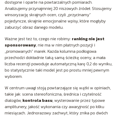
dostępne i oparte na powtarzalnych pomiarach.
Analizujemy przynajmniej 20 niszowych źródeł. Stosujemy
winsoryzację skrajnych ocen, czyli „przycinamy”
pojedyncze, skrajnie emocjonalne wpisy, które mogłyby
zaburzyć obraz danego modelu.
Ważne jest też to, czego nie robimy:
ranking nie jest
sponsorowany
, nie ma w nim płatnych pozycji i
„promowanych” marek. Każda kolumna podłogowa
przechodzi dokładnie taką samą ścieżkę oceny, a mała
liczba recenzji powoduje automatyczną karę 0,2 do wyniku,
bo statystycznie taki model jest po prostu mniej pewnym
wyborem.
W centrum uwagi stoją powtarzające się wątki w opiniach,
takie jak: scena stereofoniczna, średnica i czytelność
dialogów,
kontrola basu
, wysterowanie przez typowe
amplitunery, jakość wykonania czy awaryjność po kilku
miesiącach. Jednorazowy zachwyt, który znika po dwóch