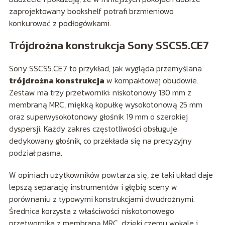
zaprojektowany bookshelf potrafi brzmieniowo
konkurować z podłogówkami.
Trójdrożna konstrukcja Sony SSCS5.CE7
Sony SSCS5.CE7 to przykład, jak wygląda przemyślana
trójdrożna konstrukcja
w kompaktowej obudowie.
Zestaw ma trzy przetworniki: niskotonowy 130 mm z
membraną MRC, miękką kopułkę wysokotonową 25 mm
oraz superwysokotonowy głośnik 19 mm o szerokiej
dyspersji. Każdy zakres częstotliwości obsługuje
dedykowany głośnik, co przekłada się na precyzyjny
podział pasma.
W opiniach użytkowników powtarza się, że taki układ daje
lepszą separację instrumentów i głębię sceny w
porównaniu z typowymi konstrukcjami dwudrożnymi.
Średnica korzysta z właściwości niskotonowego
przetwornika z membraną MRC, dzięki czemu wokale i