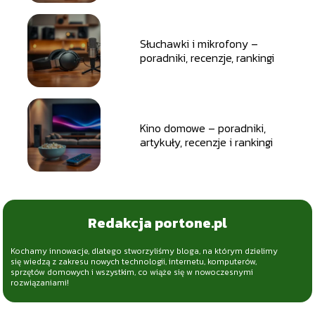
Słuchawki i mikrofony –
poradniki, recenzje, rankingi
Kino domowe – poradniki,
artykuły, recenzje i rankingi
Redakcja portone.pl
Kochamy innowacje, dlatego stworzyliśmy bloga, na którym dzielimy
się wiedzą z zakresu nowych technologii, internetu, komputerów,
sprzętów domowych i wszystkim, co wiąże się w nowoczesnymi
rozwiązaniami!