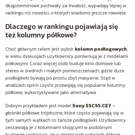
długoterminowe pochwały za trwałość, wypadają lepiej w
rankingu niż nowości, o których wiadomo jeszcze niewiele.
Dlaczego w rankingu pojawiają się
też kolumny półkowe?
Choć głównym celem jest wybór
kolumn podłogowych
,
w wielu dyskusjach użytkownicy porównują je z modelami
półkowymi. Coraz więcej osób buduje kino domowe lub
stereo w średnich i małych pomieszczeniach, gdzie duże
podłogówki bywają po prostu zbyt masywne. Stąd w
analizach opinii często przewijają się popularne kolumny
półkowe, wykorzystywane jako alternatywa.
Dobrym przykładem jest model
Sony SSCS5.CE7
–
głośniki półkowe trójdrożne, które często pojawiają się w
tych samych wątkach co tańsze podłogówki. Użytkownicy
zestawiają je z kolumnami stojącymi w podobnym
budżecie i pokazują, że w mniejszych pokojach dobrze