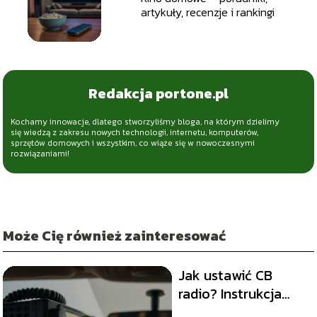
artykuły, recenzje i rankingi
Redakcja portone.pl
Kochamy innowacje, dlatego stworzyliśmy bloga, na którym dzielimy
się wiedzą z zakresu nowych technologii, internetu, komputerów,
sprzętów domowych i wszystkim, co wiąże się w nowoczesnymi
rozwiązaniami!
Może Cię również zainteresować
Jak ustawić CB
radio? Instrukcja
krok po kroku