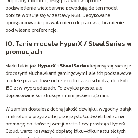
Odpinany mikrofon, długi przewód w oplocie i
podświetlenie wielobarwne powodują, że ten model
dobrze wpisuje się w zestawy RGB. Dedykowane
oprogramowanie pozwala nieco dopracować brzmienie
pod własne preferencje.
10. Tanie modele HyperX / SteelSeries w
promocjach
Marki takie jak
HyperX
i
SteelSeries
kojarzą się raczej z
droższymi słuchawkami gamingowymi, ale ich podstawowe
modele przewodowe od czasu do czasu schodzą do okolic
150 zł w wyprzedażach. To zwykle proste, ale
dopracowane konstrukcje z mini jackiem 3,5 mm.
W zamian dostajesz dobrą jakość dźwięku, wygodny pałąk
i mikrofon o przyzwoitej przejrzystości. Jeżeli trafisz na
promocję np. tańszej wersji Arctis 1 czy prostego HyperX
Cloud, warto rozważyć dopłatę kilku–kilkunastu złotych