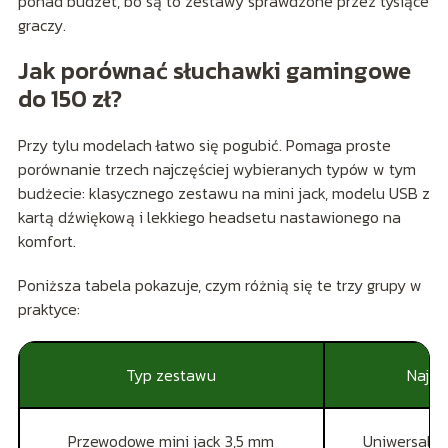
ponad budżet, bo są to zestawy sprawdzone przez tysiące
graczy.
Jak porównać słuchawki gamingowe
do 150 zł?
Przy tylu modelach łatwo się pogubić. Pomaga proste
porównanie trzech najczęściej wybieranych typów w tym
budżecie: klasycznego zestawu na mini jack, modelu USB z
kartą dźwiękową i lekkiego headsetu nastawionego na
komfort.
Poniższa tabela pokazuje, czym różnią się te trzy grupy w
praktyce:
Typ zestawu
Najwi
Przewodowe mini jack 3,5 mm
Uniwersalno