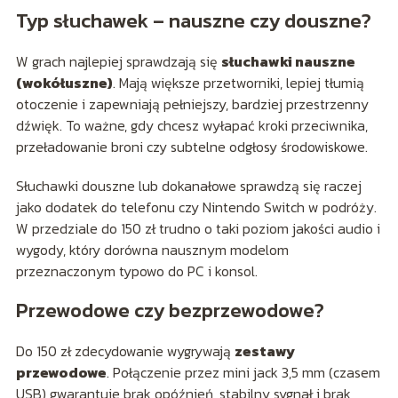
Typ słuchawek – nauszne czy douszne?
W grach najlepiej sprawdzają się
słuchawki nauszne
(wokółuszne)
. Mają większe przetworniki, lepiej tłumią
otoczenie i zapewniają pełniejszy, bardziej przestrzenny
dźwięk. To ważne, gdy chcesz wyłapać kroki przeciwnika,
przeładowanie broni czy subtelne odgłosy środowiskowe.
Słuchawki douszne lub dokanałowe sprawdzą się raczej
jako dodatek do telefonu czy Nintendo Switch w podróży.
W przedziale do 150 zł trudno o taki poziom jakości audio i
wygody, który dorówna nausznym modelom
przeznaczonym typowo do PC i konsol.
Przewodowe czy bezprzewodowe?
Do 150 zł zdecydowanie wygrywają
zestawy
przewodowe
. Połączenie przez mini jack 3,5 mm (czasem
USB) gwarantuje brak opóźnień, stabilny sygnał i brak