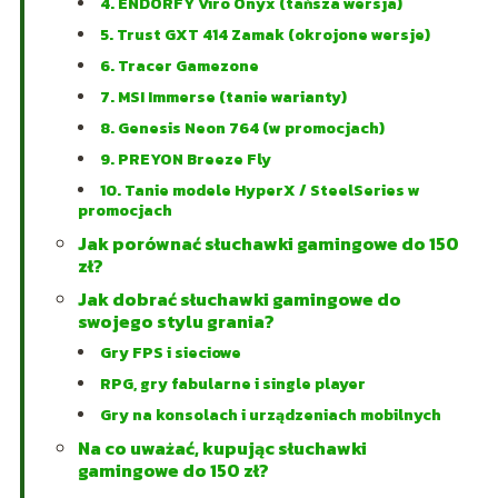
4. ENDORFY Viro Onyx (tańsza wersja)
5. Trust GXT 414 Zamak (okrojone wersje)
6. Tracer Gamezone
7. MSI Immerse (tanie warianty)
8. Genesis Neon 764 (w promocjach)
9. PREYON Breeze Fly
10. Tanie modele HyperX / SteelSeries w
promocjach
Jak porównać słuchawki gamingowe do 150
zł?
Jak dobrać słuchawki gamingowe do
swojego stylu grania?
Gry FPS i sieciowe
RPG, gry fabularne i single player
Gry na konsolach i urządzeniach mobilnych
Na co uważać, kupując słuchawki
gamingowe do 150 zł?