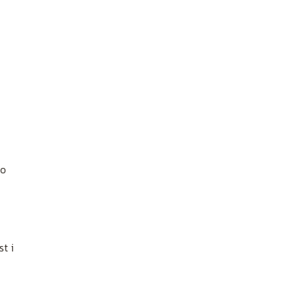
po
t i