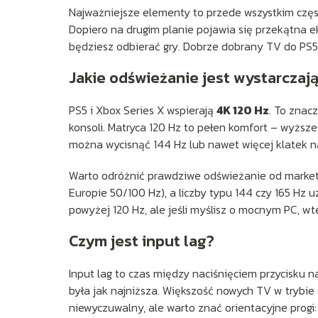
Najważniejsze elementy to przede wszystkim często
Dopiero na drugim planie pojawia się przekątna e
będziesz odbierać gry. Dobrze dobrany TV do PS5 s
Jakie odświeżanie jest wystarczaj
PS5 i Xbox Series X wspierają
4K 120 Hz
. To znacz
konsoli. Matryca 120 Hz to pełen komfort – wyższe
można wycisnąć 144 Hz lub nawet więcej klatek 
Warto odróżnić prawdziwe odświeżanie od marketi
Europie 50/100 Hz), a liczby typu 144 czy 165 Hz 
powyżej 120 Hz, ale jeśli myślisz o mocnym PC, w
Czym jest input lag?
Input lag to czas między naciśnięciem przycisku na
była jak najniższa. Większość nowych TV w trybie 
niewyczuwalny, ale warto znać orientacyjne progi: