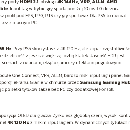
tery porty
HDMI 2.1
, obsługa
4K 144 Hz
,
VRR
,
ALLM
,
AMD
ible
. Input lag w trybie gry spada poniżej 10 ms. LG dorzuca
profil pod FPS, RPG, RTS czy gry sportowe. Dla PS5 to niemal
ę też z mocnym PC.
65 Hz
. Przy PS5 skorzystasz z 4K 120 Hz, ale zapas częstotliwośc
zdzielczość z jeszcze większą liczbą klatek. Jasność HDR jest
 w scenach z neonami, eksplozjami czy efektami pogodowymi.
module One Connect, VRR, ALLM, bardzo niski input lag i panel G
oporcji ekranu. Granie w chmurze przez
Samsung Gaming Hu
 po setki tytułów także bez PC czy dodatkowej konsoli.
pozycja OLED dla gracza. Zyskujesz głęboką czerń, wysoki kontra
anel
4K 120 Hz
z niskim input lagiem. W dynamicznych tytułach 
.