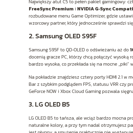
Największy atut C5 to pełen pakiet gamingowy: cz
FreeSync Premium
i
NVIDIA G‑Sync Compat
rozbudowane menu Game Optimizer, gdzie ustawisz 
wzorcowy partner, który jednocześnie sprawdzi si
2. Samsung OLED S95F
Samsung S95F to QD‑OLED o odświeżaniu aż do
1
docenią gracze PC, którzy chcą połączyć wysoką ro
bardzo wysoka, co przekłada się na mocne „piki”
Na pokładzie znajdziesz cztery porty HDMI 2.1 w 
Bar z szybkim podglądem FPS, statusu VRR czy pr
GeForce NOW i Xbox Cloud Gaming pozwala sięgnąć
3. LG OLED B5
LG OLED B5 to tańsza, ale wciąż bardzo mocna pro
naturalne kolory, a przy tym nadal otrzymujesz p
jest płynny, a smużenie praktycznie nie występuje