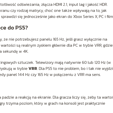
tliwość odświeżania, złącza HDMI 2.1, input lag i jakość HDR.
kranu czy rodzaj matrycy, choć one także wpływają na to, jak
prawdzi się jednocześnie jako ekran do Xbox Series X, PC i fil
ące do PS5?
y, że nie potrzebujesz panelu 165 Hz, jeśli grasz wyłącznie na
 wartości są realnym zyskiem głównie dla PC w trybie VRR, gdzie
na sekundę w 4K.
ngowych sztuczek. Telewizory mają natywnie 60 lub 120 Hz (w
uzyskują w trybie
VRR
. Dla PS5 to nie problem, bo i tak nie wyjdz
tedy panel 144 Hz czy 165 Hz w połączeniu z VRR ma sens.
 padzie a reakcją na ekranie. Dla gracza liczy się, żeby ta warto
gry trzyma poziom, który w grach na konsoli jest praktycznie