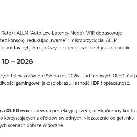
sh Rate) i ALLM (Auto Low Latency Mode). VRR dopasowuje
ez konsolę, redukując „rwanie” i mikroprzycięcia. ALLM
 input lag był jak najniższy, bez ręcznego przełączania profili.
 10 – 2026
pszych telewizorów do PS5 na rok 2026 – od topowych OLED-ów 
liwości gamingowe, jakość obrazu, jasność HDR i opłacalność.
yca
OLED evo
zapewnia perfekcyjną czerń, nieskończony kontras
o korzystających z efektów świetlnych. Niezależnie od gatunku
nych scenach dobrze widoczne.