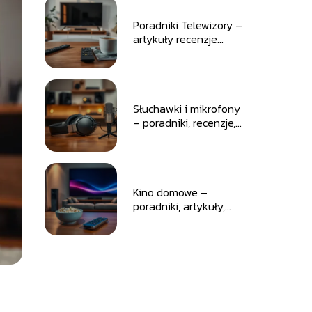
Poradniki Telewizory –
artykuły recenzje
rankingi
Słuchawki i mikrofony
– poradniki, recenzje,
rankingi
Kino domowe –
poradniki, artykuły,
recenzje i rankingi