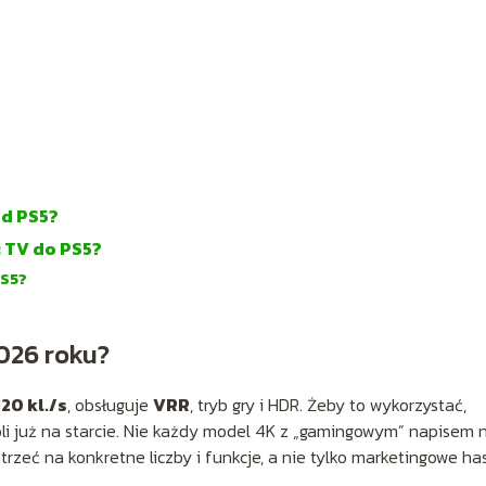
od PS5?
c TV do PS5?
PS5?
026 roku?
120 kl./s
, obsługuje
VRR
, tryb gry i HDR. Żeby to wykorzystać,
soli już na starcie. Nie każdy model 4K z „gamingowym” napisem 
rzeć na konkretne liczby i funkcje, a nie tylko marketingowe has