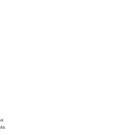
na
ła.