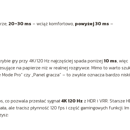
rze,
20–30 ms
– wciąż komfortowo,
powyżej 30 ms
–
rybie gry przy 4K/120 Hz najczęściej spada poniżej
10 ms
, więc
esujące na papierze niż w realnej rozgrywce. Mimo to warto szu
Mode Pro” czy „Panel gracza” – to zwykle oznacza bardzo niski 
s, co pozwala przesłać sygnał
4K 120 Hz
z HDR i VRR. Starsze H
ała, ale tracisz płynność 120 fps i część gamingowych funkcji. Im
zysz: