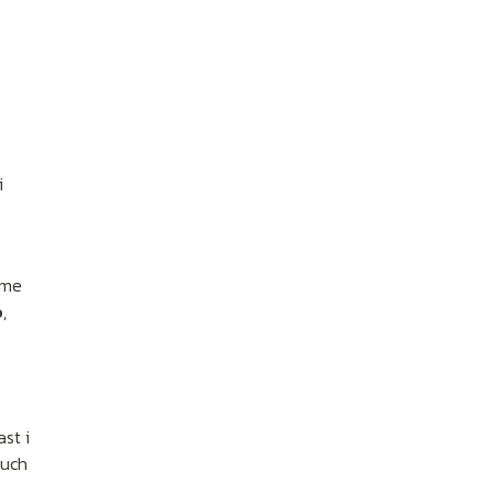
i
ame
b
,
st i
ruch