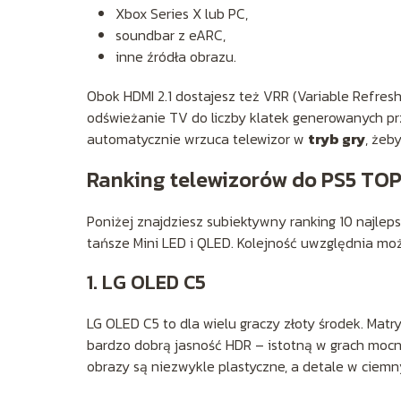
Xbox Series X lub PC,
soundbar z eARC,
inne źródła obrazu.
Obok HDMI 2.1 dostajesz też VRR (Variable Refre
odświeżanie TV do liczby klatek generowanych prz
automatycznie wrzuca telewizor w
tryb gry
, żeby
Ranking telewizorów do PS5 TOP
Poniżej znajdziesz subiektywny ranking 10 najle
tańsze Mini LED i QLED. Kolejność uwzględnia moż
1. LG OLED C5
LG OLED C5 to dla wielu graczy złoty środek. Matr
bardzo dobrą jasność HDR – istotną w grach mocn
obrazy są niezwykle plastyczne, a detale w ciem