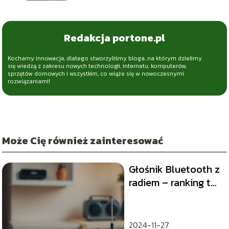
Redakcja portone.pl
Kochamy innowacje, dlatego stworzyliśmy bloga, na którym dzielimy
się wiedzą z zakresu nowych technologii, internetu, komputerów,
sprzętów domowych i wszystkim, co wiąże się w nowoczesnymi
rozwiązaniami!
Może Cię również zainteresować
Głośnik Bluetooth z
radiem – ranking top
10 modeli
2024-11-27