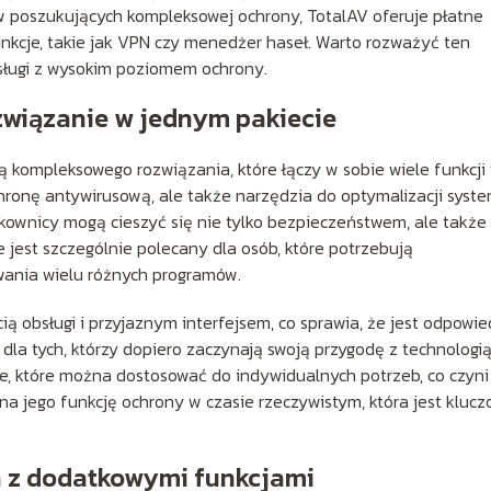
w poszukujących kompleksowej ochrony, TotalAV oferuje płatne
kcje, takie jak VPN czy menedżer haseł. Warto rozważyć ten
obsługi z wysokim poziomem ochrony.
związanie w jednym pakiecie
ją kompleksowego rozwiązania, które łączy w sobie wiele funkcji
chronę antywirusową, ale także narzędzia do optymalizacji syst
ownicy mogą cieszyć się nie tylko bezpieczeństwem, ale także
 jest szczególnie polecany dla osób, które potrzebują
wania wielu różnych programów.
ą obsługi i przyjaznym interfejsem, co sprawia, że jest odpowie
la tych, którzy dopiero zaczynają swoją przygodę z technologią
e, które można dostosować do indywidualnych potrzeb, co czyni
a jego funkcję ochrony w czasie rzeczywistym, która jest kluc
a z dodatkowymi funkcjami