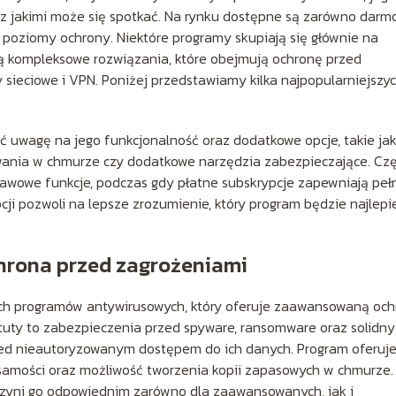
 jakimi może się spotkać. Na rynku dostępne są zarówno darm
e poziomy ochrony. Niektóre programy skupiają się głównie na
ją kompleksowe rozwiązania, które obejmują ochronę przed
ieciowe i VPN. Poniżej przedstawiamy kilka najpopularniejszy
ć uwagę na jego funkcjonalność oraz dodatkowe opcje, takie ja
wania w chmurze czy dodatkowe narzędzia zabezpieczające. Cz
stawowe funkcje, podczas gdy płatne subskrypcje zapewniają peł
ji pozwoli na lepsze zrozumienie, który program będzie najlepi
hrona przed zagrożeniami
ych programów antywirusowych, który oferuje zaawansowaną oc
uty to zabezpieczenia przed spyware, ransomware oraz solidny
przed nieautoryzowanym dostępem do ich danych. Program oferuj
żsamości oraz możliwość tworzenia kopii zapasowych w chmurze.
o czyni go odpowiednim zarówno dla zaawansowanych, jak i