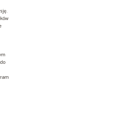
sję.
ików
e
nym
 do
gram