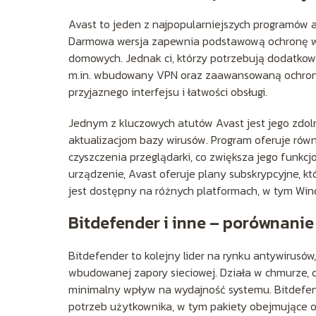
Avast to jeden z najpopularniejszych programów a
Darmowa wersja zapewnia podstawową ochronę w c
domowych. Jednak ci, którzy potrzebują dodatkowy
m.in. wbudowany VPN oraz zaawansowaną ochronę
przyjaznego interfejsu i łatwości obsługi.
Jednym z kluczowych atutów Avast jest jego zdo
aktualizacjom bazy wirusów. Program oferuje równ
czyszczenia przeglądarki, co zwiększa jego funkcj
urządzenie, Avast oferuje plany subskrypcyjne, 
jest dostępny na różnych platformach, w tym Win
Bitdefender i inne – porównani
Bitdefender to kolejny lider na rynku antywirus
wbudowanej zapory sieciowej. Działa w chmurze,
minimalny wpływ na wydajność systemu. Bitdefen
potrzeb użytkownika, w tym pakiety obejmujące o