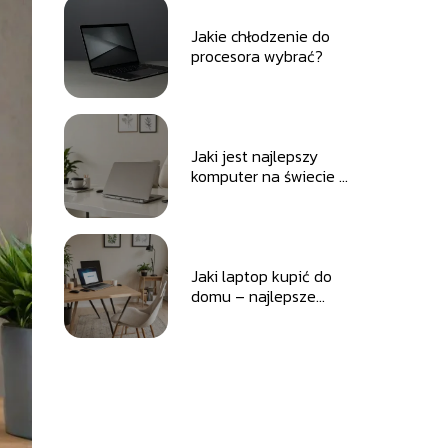
Jakie chłodzenie do
procesora wybrać?
Jaki jest najlepszy
komputer na świecie –
przegląd topowych
modeli i technologii.
Jaki laptop kupić do
domu – najlepsze
modele do
codziennego użytku.