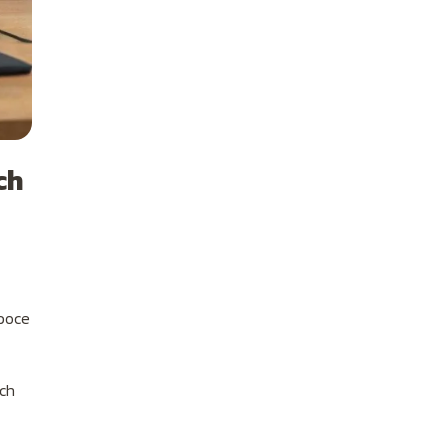
ch
poce
ich