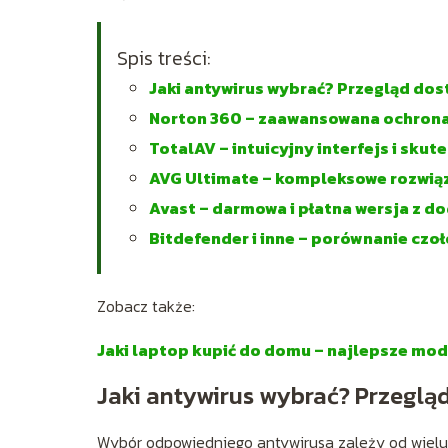
Spis treści:
Jaki antywirus wybrać? Przegląd dos
Norton 360 – zaawansowana ochrona
TotalAV – intuicyjny interfejs i sku
AVG Ultimate – kompleksowe rozwiąz
Avast – darmowa i płatna wersja z 
Bitdefender i inne – porównanie cz
Zobacz także:
Jaki laptop kupić do domu – najlepsze mo
Jaki antywirus wybrać? Przeglą
Wybór odpowiedniego antywirusa zależy od wielu 