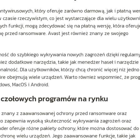
ntywirusowych, który oferuje zarówno darmową, jak i płatną wer
zasie rzeczywistym, co jest wystarczające dla wielu użytkown
ch funkcji, mogą zdecydować się na płatną wersję, która oferuj
 przed ransomware. Avast jest również znany ze swojego
lność do szybkiego wykrywania nowych zagrożeń dzięki regular
ież dodatkowe narzędzia, takie jak menedżer haseł i narzędzie
onalność. Dla użytkowników, którzy chcą chronić więcej niż jedno
które obejmują wiele urządzeń. Warto również wspomnieć, że pro
dows, MacOS i Android.
e czołowych programów na rynku
ów, znany z zaawansowanej ochrony przed ransomware oraz
 co zapewnia wysoką skuteczność wykrywania zagrożeń oraz
der oferuje różne pakiety ochrony, które można dostosować do
chronę wielu urządzeń. Jego zaawansowane funkcje, takie jak