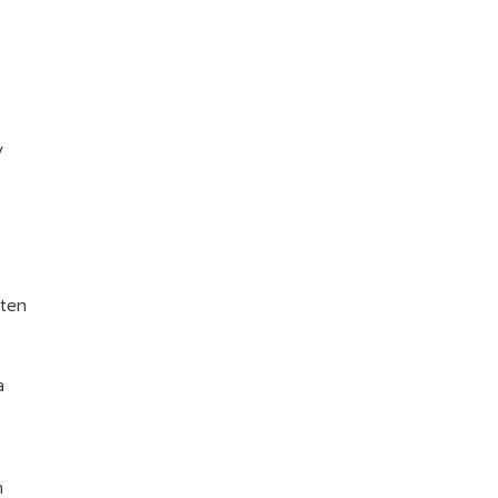
y
 ten
a
h