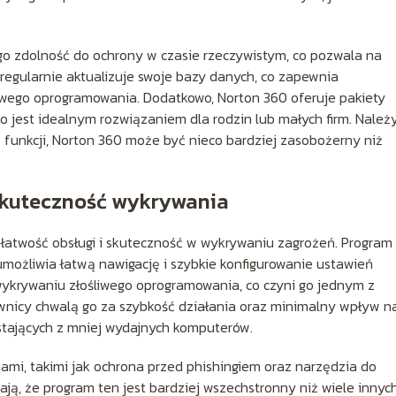
go zdolność do ochrony w czasie rzeczywistym, co pozwala na
regularnie aktualizuje swoje bazy danych, co zapewnia
liwego oprogramowania. Dodatkowo, Norton 360 oferuje pakiety
 jest idealnym rozwiązaniem dla rodzin lub małych firm. Należ
 funkcji, Norton 360 może być nieco bardziej zasobożerny niż
i skuteczność wykrywania
e łatwość obsługi i skuteczność w wykrywaniu zagrożeń. Program
 umożliwia łatwą nawigację i szybkie konfigurowanie ustawień
ykrywaniu złośliwego oprogramowania, co czyni go jednym z
wnicy chwalą go za szybkość działania oraz minimalny wpływ n
ystających z mniej wydajnych komputerów.
ami, takimi jak ochrona przed phishingiem oraz narzędzia do
ją, że program ten jest bardziej wszechstronny niż wiele innyc