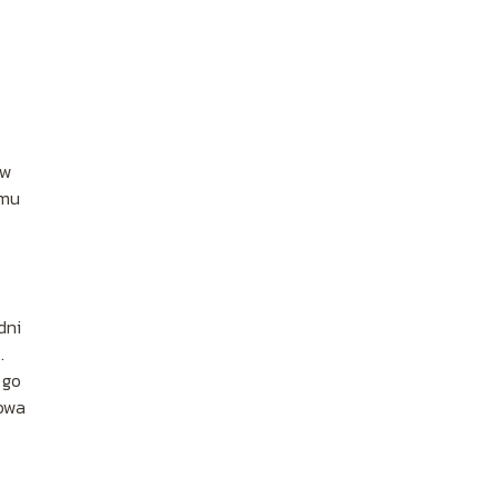
 w
emu
dni
.
 go
zowa