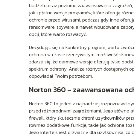
budżetu oraz poziomu zaawansowania zagrożeń, z
jak i płatne wersje programów, które oferują różn
ochronie przed wirusami, podczas gdy inne oferu
ransomware, spyware, a nawet wbudowane zapory s
opcji, które warto rozważyć.
Decydując się na konkretny program, warto zwróci
ochrona w czasie rzeczywistym, możliwość skano
zdarza się, że darmowe wersje oferują tylko pod
spektrum ochrony. Analiza różnych dostępnych opc
odpowiadał Twoim potrzebom.
Norton 360 – zaawansowana oc
Norton 360 to jeden z najbardziej rozpoznawaln
przed różnorodnymi zagrożeniami. Jego główne at
firewall, który skutecznie chroni użytkowników 
również dodatkowe funkcje, takie jak ochrona to
Jego interfejs jest przyjazny dla użytkownika, c